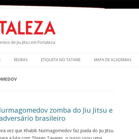
P
ntos de Jiu Jitsu em Fortaleza
S
REGRAS
ETIQUETA NO TATAME
MAPA DE ACADEMIAS
OMEDOV
urmagomedov zomba do Jiu Jitsu e
adversário brasileiro
ira vez que Khabib Nurmagomedov faz piada do Jiu Jitsu.
ara a luta com Thiago Tavares, o russo usou uma