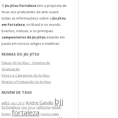
O
Jiu Jitsu Fortaleza
tem a proposta de
levar aos praticantes da arte suave
todas as informaçõess sobre o
Jiu Jitsu
em Fortaleza
, no Brasil e no mundo.
Eventos, noticias, e os principais
campeonatos de Jiu Jitsu
estarão em
pauta em nossos artigos e matérias.
REGRAS DO JIU JITSU
Faixas do Jiu Jitsu – Sistema de
Graduação
Pesos e Categorias do Jiu Jitsu
Regras e Pontuação no Jiu Jitsu
NUVEM DE TAGS
bjj
Andre Galvão
adcc
adcc 2013
bjj fortaleza
california
eddie
Caio Terra
fortaleza
bravo
frankie edgar