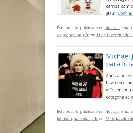
camisa com os
jítsu”.
Continu
Este post foi publicado em
Notícias
e marc
anjos
,
sambo
,
ufc
em
11 de fevereiro de 
Michael 
para lu
Após a polêmi
havia recusad
difícil encont
categoria se 
Este post foi publicado em
Notícias
e marc
johnson
,
nate diaz
,
ufc
em
13 de janeiro d