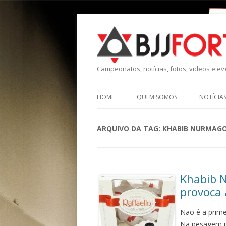
Campeonatos, notícias, fotos, videos e eve
HOME
QUEM SOMOS
NOTÍCIA
ARQUIVO DA TAG:
KHABIB NURMAG
Khabib N
provoca 
Não é a prime
Na pesagem p