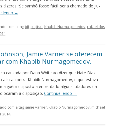
 dizeres “Se sambô fosse fácil, seria chamado de jiu-
e lendo
→
ado com a tag
bjj
,
jiu jitsu
,
Khabib Nurmagomedov
,
rafael dos
2014
.
Johnson, Jamie Varner se oferecem
tar com Khabib Nurmagomedov.
ca causada por Dana White ao dizer que Nate Diaz
o a luta contra Khabib Nurmagomedov, e que estava
rar alguém disposto a enfrenta-lo alguns lutadores da
colocaram a disposição.
Continue lendo
→
ado com a tag
jamie varner
,
Khabib Nurmagomedov
,
michael
e 2014
.