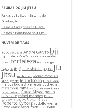
REGRAS DO JIU JITSU
Faixas do Jiu Jitsu – Sistema de
Graduação
Pesos e Categorias do Jiu Jitsu
Regras e Pontuação no Jiu Jitsu
NUVEM DE TAGS
bjj
Andre Galvão
adcc
adcc 2013
bjj fortaleza
california
eddie
Caio Terra
fortaleza
bravo
frankie edgar
jiu
jake shields
ibjjf
jiujitsu
highlights
jitsu
keenan cornelius
josh barnett
leandro lo
kron gracie
Lucas Lepri
marcos buchecha
marcus buchecha
mma
metamoris
pan americano
No Gi
Paulo Miyao
paulo
panamericano
sarasate
rafael mendes
Renato
Rickson Gracie
Cardoso
resultados
Roberto Cyborg
rodolfo vieira
seminario
Royce Gracie
royler gracie