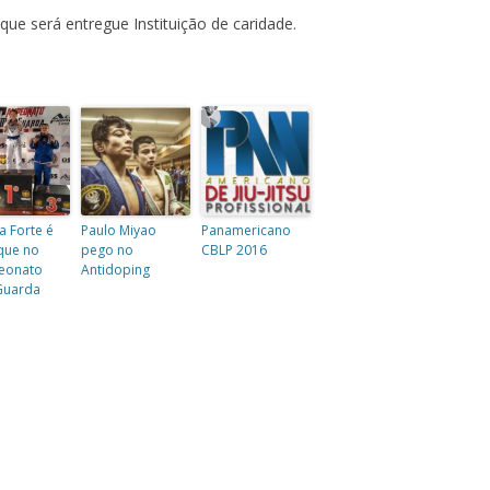
que será entregue Instituição de caridade.
a Forte é
Paulo Miyao
Panamericano
que no
pego no
CBLP 2016
eonato
Antidoping
Guarda