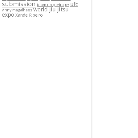
submission
ufc
team nogueira
trt
world jiu jitsu
vinny magalhaes
expo
Xande Ribeiro