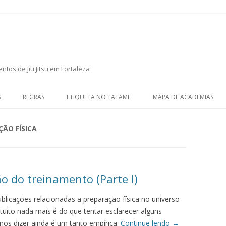
P
ntos de Jiu Jitsu em Fortaleza
S
REGRAS
ETIQUETA NO TATAME
MAPA DE ACADEMIAS
ÃO FÍSICA
o do treinamento (Parte I)
blicações relacionadas a preparação física no universo
intuito nada mais é do que tentar esclarecer alguns
os dizer ainda é um tanto empírica.
Continue lendo
→