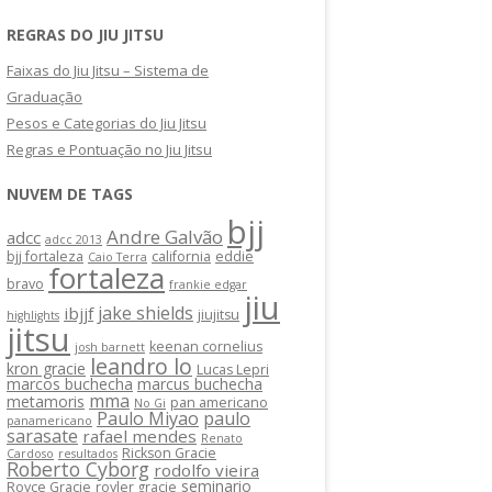
REGRAS DO JIU JITSU
Faixas do Jiu Jitsu – Sistema de
Graduação
Pesos e Categorias do Jiu Jitsu
Regras e Pontuação no Jiu Jitsu
NUVEM DE TAGS
bjj
Andre Galvão
adcc
adcc 2013
bjj fortaleza
california
eddie
Caio Terra
fortaleza
bravo
frankie edgar
jiu
jake shields
ibjjf
jiujitsu
highlights
jitsu
keenan cornelius
josh barnett
leandro lo
kron gracie
Lucas Lepri
marcos buchecha
marcus buchecha
mma
metamoris
pan americano
No Gi
Paulo Miyao
paulo
panamericano
sarasate
rafael mendes
Renato
Rickson Gracie
Cardoso
resultados
Roberto Cyborg
rodolfo vieira
seminario
Royce Gracie
royler gracie