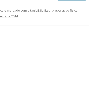
ica
e marcado com a tag
bjj
,
jiu jitsu
,
preparacao fisica
,
neiro de 2014
.