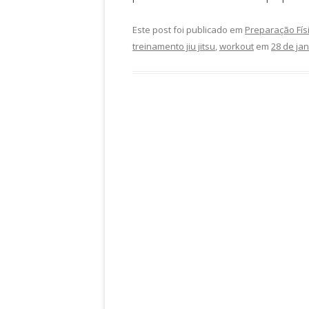
Este post foi publicado em
Preparação Fís
treinamento jiu jitsu
,
workout
em
28 de ja