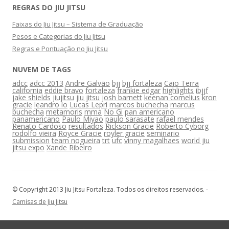
REGRAS DO JIU JITSU
Faixas do Jiu Jitsu – Sistema de Graduação
Pesos e Categorias do Jiu Jitsu
Regras e Pontuação no Jiu Jitsu
NUVEM DE TAGS
adcc
adcc 2013
Andre Galvão
bjj
bjj fortaleza
Caio Terra
california
eddie bravo
fortaleza
frankie edgar
highlights
ibjjf
jake shields
jiujitsu
jiu jitsu
josh barnett
keenan cornelius
kron
gracie
leandro lo
Lucas Lepri
marcos buchecha
marcus
buchecha
metamoris
mma
No Gi
pan americano
panamericano
Paulo Miyao
paulo sarasate
rafael mendes
Renato Cardoso
resultados
Rickson Gracie
Roberto Cyborg
rodolfo vieira
Royce Gracie
royler gracie
seminario
submission
team nogueira
trt
ufc
vinny magalhaes
world jiu
jitsu expo
Xande Ribeiro
© Copyright 2013 Jiu Jitsu Fortaleza. Todos os direitos reservados. -
Camisas de Jiu Jitsu