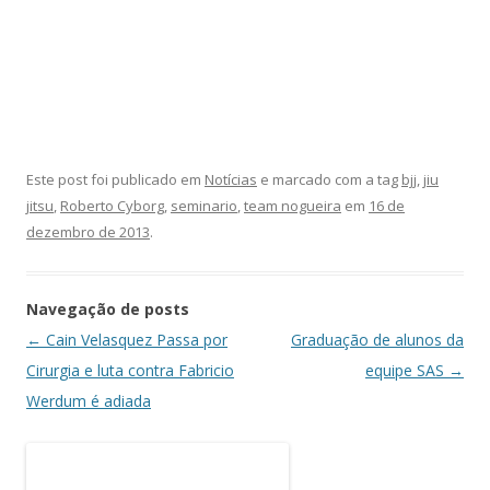
Este post foi publicado em
Notícias
e marcado com a tag
bjj
,
jiu
jitsu
,
Roberto Cyborg
,
seminario
,
team nogueira
em
16 de
dezembro de 2013
.
Navegação de posts
←
Cain Velasquez Passa por
Graduação de alunos da
Cirurgia e luta contra Fabricio
equipe SAS
→
Werdum é adiada