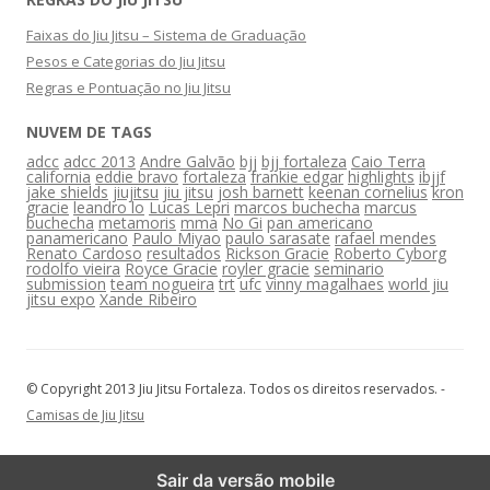
Faixas do Jiu Jitsu – Sistema de Graduação
Pesos e Categorias do Jiu Jitsu
Regras e Pontuação no Jiu Jitsu
NUVEM DE TAGS
adcc
adcc 2013
Andre Galvão
bjj
bjj fortaleza
Caio Terra
california
eddie bravo
fortaleza
frankie edgar
highlights
ibjjf
jake shields
jiujitsu
jiu jitsu
josh barnett
keenan cornelius
kron
gracie
leandro lo
Lucas Lepri
marcos buchecha
marcus
buchecha
metamoris
mma
No Gi
pan americano
panamericano
Paulo Miyao
paulo sarasate
rafael mendes
Renato Cardoso
resultados
Rickson Gracie
Roberto Cyborg
rodolfo vieira
Royce Gracie
royler gracie
seminario
submission
team nogueira
trt
ufc
vinny magalhaes
world jiu
jitsu expo
Xande Ribeiro
© Copyright 2013 Jiu Jitsu Fortaleza. Todos os direitos reservados. -
Camisas de Jiu Jitsu
Sair da versão mobile