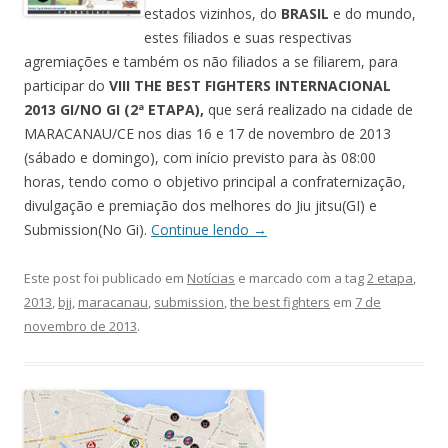
estados vizinhos, do
BRASIL
e do mundo,
estes filiados e suas respectivas
agremiações e também os não filiados a se filiarem, para
participar do
VIII THE BEST FIGHTERS INTERNACIONAL
2013 GI/NO GI (2ª ETAPA)
,
que será realizado na cidade de
MARACANAU/CE nos dias 16 e 17 de novembro de 2013
(sábado e domingo), com início previsto para às 08:00
horas, tendo como o objetivo principal a confraternização,
divulgação e premiação dos melhores do Jiu jitsu(GI) e
Submission(No Gi).
Continue lendo
→
Este post foi publicado em
Notícias
e marcado com a tag
2 etapa
,
2013
,
bjj
,
maracanau
,
submission
,
the best fighters
em
7 de
novembro de 2013
.