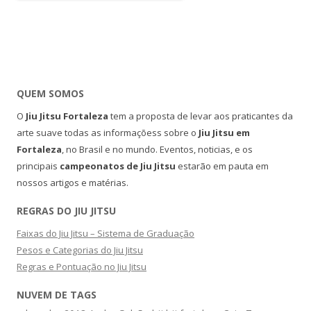
QUEM SOMOS
O
Jiu Jitsu Fortaleza
tem a proposta de levar aos praticantes da
arte suave todas as informaçõess sobre o
Jiu Jitsu em
Fortaleza
, no Brasil e no mundo. Eventos, noticias, e os
principais
campeonatos de Jiu Jitsu
estarão em pauta em
nossos artigos e matérias.
REGRAS DO JIU JITSU
Faixas do Jiu Jitsu – Sistema de Graduação
Pesos e Categorias do Jiu Jitsu
Regras e Pontuação no Jiu Jitsu
NUVEM DE TAGS