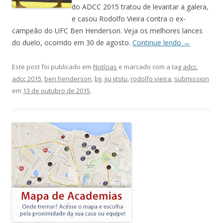
do ADCC 2015 tratou de levantar a galera,
e casou Rodolfo Vieira contra o ex-
campeão do UFC Ben Henderson. Veja os melhores lances
do duelo, ocorrido em 30 de agosto.
Continue lendo
→
Este post foi publicado em
Notícias
e marcado com a tag
adcc
,
adcc 2015
,
ben henderson
,
bjj
,
jiu jitstu
,
rodolfo vieira
,
submission
em
13 de outubro de 2015
.