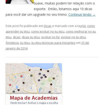
Suave, muitas podem ter relação com o
esporte.
Então, listamos aqui 10 dicas
para você dar um upgrade no seu treino.
Continue lendo
→
Este post foi publicado em
Dicas
e marcado com a tag
bjj
,
como
aprender jiu jitsu
,
como evoluir no jiu jitsu
,
como melhorar no jiu
jitsu
,
dicas
,
dicas jiu jitsu
,
evoluir no bjj
,
evoluir no jiu jitsu
,
fortaleza
,
jiu jitsu
,
jiu jitsu tecnicas para iniciantes
em
23 de
janeiro de 2014
.