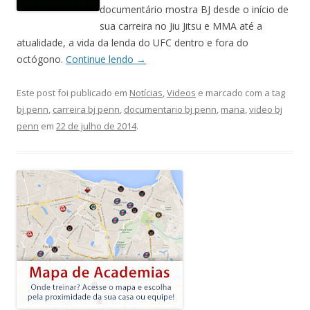
documentário mostra BJ desde o início de
sua carreira no Jiu Jitsu e MMA até a
atualidade, a vida da lenda do UFC dentro e fora do
octógono.
Continue lendo
→
Este post foi publicado em
Notícias
,
Videos
e marcado com a tag
bj penn
,
carreira bj penn
,
documentario bj penn
,
mana
,
video bj
penn
em
22 de julho de 2014
.