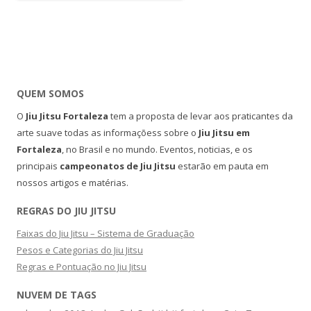
QUEM SOMOS
O
Jiu Jitsu Fortaleza
tem a proposta de levar aos praticantes da
arte suave todas as informaçõess sobre o
Jiu Jitsu em
Fortaleza
, no Brasil e no mundo. Eventos, noticias, e os
principais
campeonatos de Jiu Jitsu
estarão em pauta em
nossos artigos e matérias.
REGRAS DO JIU JITSU
Faixas do Jiu Jitsu – Sistema de Graduação
Pesos e Categorias do Jiu Jitsu
Regras e Pontuação no Jiu Jitsu
NUVEM DE TAGS