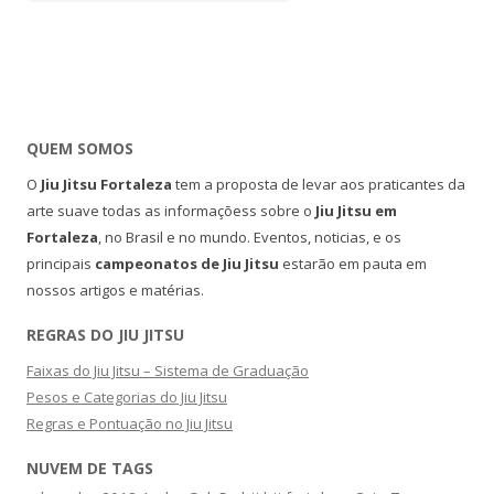
QUEM SOMOS
O
Jiu Jitsu Fortaleza
tem a proposta de levar aos praticantes da
arte suave todas as informaçõess sobre o
Jiu Jitsu em
Fortaleza
, no Brasil e no mundo. Eventos, noticias, e os
principais
campeonatos de Jiu Jitsu
estarão em pauta em
nossos artigos e matérias.
REGRAS DO JIU JITSU
Faixas do Jiu Jitsu – Sistema de Graduação
Pesos e Categorias do Jiu Jitsu
Regras e Pontuação no Jiu Jitsu
NUVEM DE TAGS