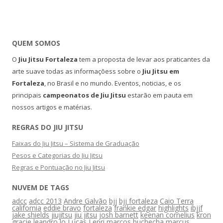
QUEM SOMOS
O
Jiu Jitsu Fortaleza
tem a proposta de levar aos praticantes da
arte suave todas as informaçõess sobre o
Jiu Jitsu em
Fortaleza
, no Brasil e no mundo. Eventos, noticias, e os
principais
campeonatos de Jiu Jitsu
estarão em pauta em
nossos artigos e matérias.
REGRAS DO JIU JITSU
Faixas do Jiu Jitsu – Sistema de Graduação
Pesos e Categorias do Jiu Jitsu
Regras e Pontuação no Jiu Jitsu
NUVEM DE TAGS
adcc
adcc 2013
Andre Galvão
bjj
bjj fortaleza
Caio Terra
california
eddie bravo
fortaleza
frankie edgar
highlights
ibjjf
jake shields
jiujitsu
jiu jitsu
josh barnett
keenan cornelius
kron
gracie
leandro lo
Lucas Lepri
marcos buchecha
marcus