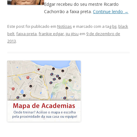
Edgar recebeu do seu mestre Ricardo
Cachorrão a faixa preta.
Continue lendo
→
Este post foi publicado em
Notícias
e marcado com a tag
bjj
,
black
belt
,
faixa preta
,
frankie edgar
,
jiu jitsu
em
9 de dezembro de
2013
.