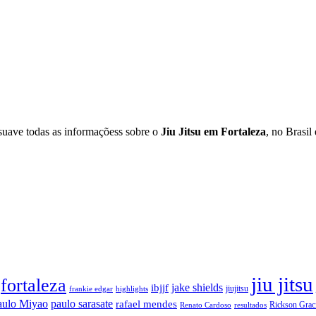
 suave todas as informaçõess sobre o
Jiu Jitsu em Fortaleza
, no Brasil
jiu jitsu
fortaleza
ibjjf
jake shields
jiujitsu
frankie edgar
highlights
aulo Miyao
paulo sarasate
rafael mendes
Rickson Grac
Renato Cardoso
resultados