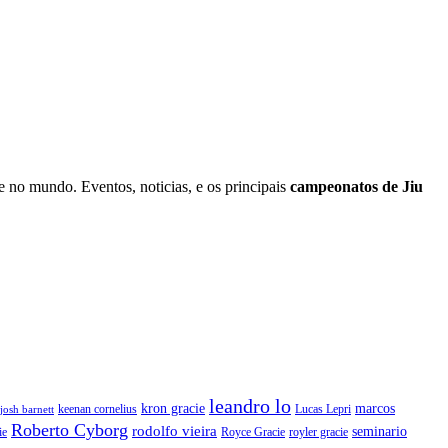
 e no mundo. Eventos, noticias, e os principais
campeonatos de Jiu
leandro lo
kron gracie
marcos
keenan cornelius
Lucas Lepri
josh barnett
Roberto Cyborg
rodolfo vieira
seminario
ie
Royce Gracie
royler gracie