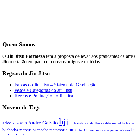
Quem Somos
O
Jiu Jitsu Fortaleza
tem a proposta de levar aos praticantes da arte
Jitsu
estarão em pauta em nossos artigos e matérias.
Regras do Jiu Jitsu
Faixas do Jiu Jitsu – Sistema de Graduação
Pesos e Categorias do Jiu Jitsu
Regras e Pontuação no Jiu Jitsu
Nuvem de Tags
bjj
Andre Galvão
adcc
bjj fortaleza
california
eddie bravo
adcc 2013
Caio Terra
mma
P
buchecha
marcus buchecha
metamoris
pan americano
No Gi
panamericano