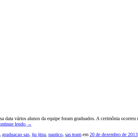
a data vários alunos da equipe foram graduados. A cerimônia ocorreu no
ontinue lendo
→
,
graduacao sas
,
jiu jitsu
,
nautico
,
sas team
em
20 de dezembro de 2013