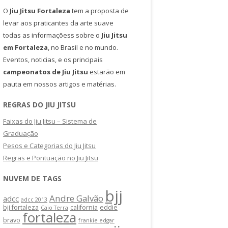
O
Jiu Jitsu Fortaleza
tem a proposta de
levar aos praticantes da arte suave
todas as informaçõess sobre o
Jiu Jitsu
em Fortaleza
, no Brasil e no mundo.
Eventos, noticias, e os principais
campeonatos de Jiu Jitsu
estarão em
pauta em nossos artigos e matérias.
REGRAS DO JIU JITSU
Faixas do Jiu Jitsu – Sistema de
Graduação
Pesos e Categorias do Jiu Jitsu
Regras e Pontuação no Jiu Jitsu
NUVEM DE TAGS
bjj
Andre Galvão
adcc
adcc 2013
bjj fortaleza
california
eddie
Caio Terra
fortaleza
bravo
frankie edgar