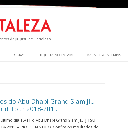
P
ntos de Jiu Jitsu em Fortaleza
S
REGRAS
ETIQUETA NO TATAME
MAPA DE ACADEMIAS
os do Abu Dhabi Grand Slam JIU-
rld Tour 2018-2019
ultimo dia 16/11 o Abu Dhabi Grand Slam JIU-JITSU
18-2019 – RIO DE JANEIRO. Confira os resultados do