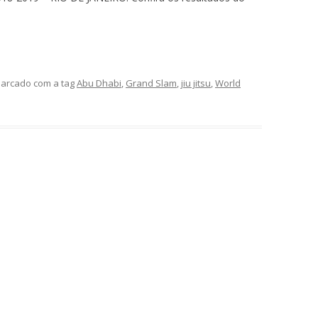
arcado com a tag
Abu Dhabi
,
Grand Slam
,
jiu jitsu
,
World