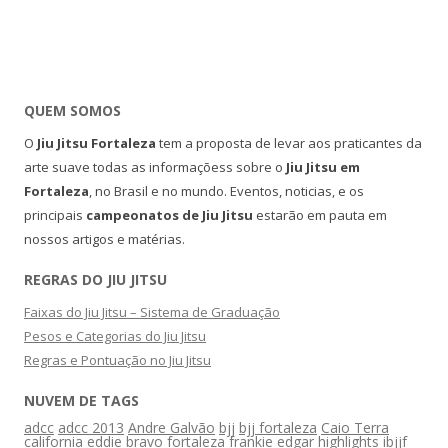
QUEM SOMOS
O
Jiu Jitsu Fortaleza
tem a proposta de levar aos praticantes da
arte suave todas as informaçõess sobre o
Jiu Jitsu em
Fortaleza
, no Brasil e no mundo. Eventos, noticias, e os
principais
campeonatos de Jiu Jitsu
estarão em pauta em
nossos artigos e matérias.
REGRAS DO JIU JITSU
Faixas do Jiu Jitsu – Sistema de Graduação
Pesos e Categorias do Jiu Jitsu
Regras e Pontuação no Jiu Jitsu
NUVEM DE TAGS
adcc
adcc 2013
Andre Galvão
bjj
bjj fortaleza
Caio Terra
california
eddie bravo
fortaleza
frankie edgar
highlights
ibjjf