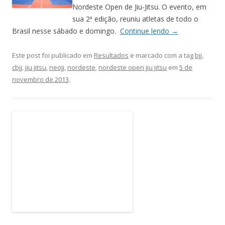
Nordeste Open de Jiu-Jitsu. O evento, em
sua 2ª edição, reuniu atletas de todo o
Brasil nesse sábado e domingo.
Continue lendo
→
Este post foi publicado em
Resultados
e marcado com a tag
bjj
,
cbjj
,
jiu jitsu
,
neojj
,
nordeste
,
nordeste open jiu jitsu
em
5 de
novembro de 2013
.