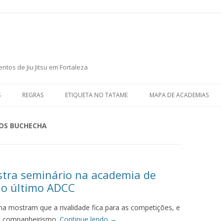
P
ntos de Jiu Jitsu em Fortaleza
S
REGRAS
ETIQUETA NO TATAME
MAPA DE ACADEMIAS
OS BUCHECHA
tra seminário na academia de
no último ADCC
 mostram que a rivalidade fica para as competições, e
 e companheirismo.
Continue lendo
→