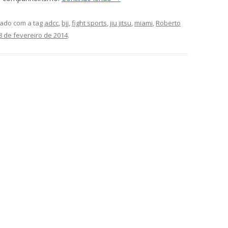
ado com a tag
adcc
,
bjj
,
fight sports
,
jiu jitsu
,
miami
,
Roberto
8 de fevereiro de 2014
.