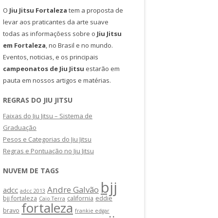
O
Jiu Jitsu Fortaleza
tem a proposta de
levar aos praticantes da arte suave
todas as informaçõess sobre o
Jiu Jitsu
em Fortaleza
, no Brasil e no mundo.
Eventos, noticias, e os principais
campeonatos de Jiu Jitsu
estarão em
pauta em nossos artigos e matérias.
REGRAS DO JIU JITSU
Faixas do Jiu Jitsu – Sistema de
Graduação
Pesos e Categorias do Jiu Jitsu
Regras e Pontuação no Jiu Jitsu
NUVEM DE TAGS
bjj
Andre Galvão
adcc
adcc 2013
bjj fortaleza
california
eddie
Caio Terra
fortaleza
bravo
frankie edgar