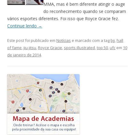
MMA, mas é bem diferente atingir o auge
do reconhecimento quando se comparam
vários esportes diferentes. Foi isso que Royce Gracie fez.
Continue lendo
→
Este post foi publicado em
Notícias
e marcado com a tag
bjj
,
hall
of fame
,
jiu jitsu
,
Royce Gracie
,
sports illustrated
,
top 50
,
ufc
em
10
de janeiro de 2014
.