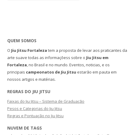
QUEM SOMOS
O
Jiu Jitsu Fortaleza
tem a proposta de levar aos praticantes da
arte suave todas as informaçõess sobre o
Jiu Jitsu em
Fortaleza
, no Brasil e no mundo. Eventos, noticias, e os
principais
campeonatos de Jiu Jitsu
estarão em pauta em
nossos artigos e matérias.
REGRAS DO JIU JITSU
Faixas do Jiu Jitsu – Sistema de Graduação
Pesos e Categorias do Jiu Jitsu
Regras e Pontuação no Jiu Jitsu
NUVEM DE TAGS