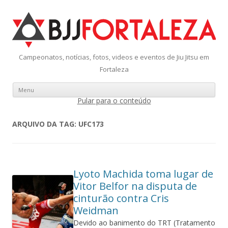
Campeonatos, notícias, fotos, videos e eventos de Jiu Jitsu em
Fortaleza
Menu
Pular para o conteúdo
ARQUIVO DA TAG:
UFC173
Lyoto Machida toma lugar de
Vitor Belfor na disputa de
cinturão contra Cris
Weidman
Devido ao banimento do TRT (Tratamento