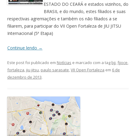
ESTADO DO CEARÁ e estados vizinhos, do
BRASIL e do mundo, estes filiados e suas
respectivas agremiações e também os não filiados a se
filiarem, para participar do VII Open Fortaleza de JIU JITSU
Internacional (5ª Etapa)
Continue lendo
→
Este post foi publicado em
Notícias
e marcado com a tag
bjj
,
fjjoce
,
fortaleza
,
jiu jitsu
,
paulo sarasate
,
VII Open Fortaleza
em
6 de
dezembro de 2013
.