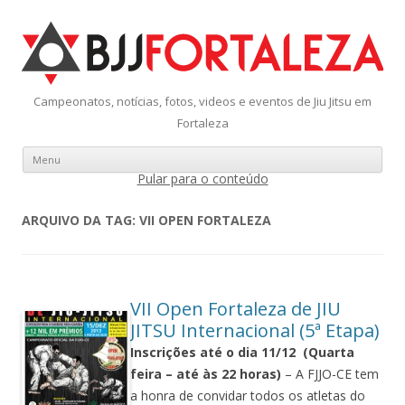
Campeonatos, notícias, fotos, videos e eventos de Jiu Jitsu em
Fortaleza
Menu
Pular para o conteúdo
ARQUIVO DA TAG:
VII OPEN FORTALEZA
VII Open Fortaleza de JIU
JITSU Internacional (5ª Etapa)
Inscrições até o dia 11/12 (Quarta
feira – até às 22 horas)
– A FJJO-CE tem
a honra de convidar todos os atletas do