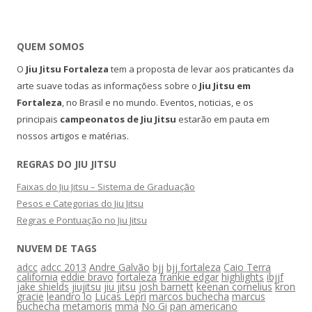
QUEM SOMOS
O
Jiu Jitsu Fortaleza
tem a proposta de levar aos praticantes da
arte suave todas as informaçõess sobre o
Jiu Jitsu em
Fortaleza
, no Brasil e no mundo. Eventos, noticias, e os
principais
campeonatos de Jiu Jitsu
estarão em pauta em
nossos artigos e matérias.
REGRAS DO JIU JITSU
Faixas do Jiu Jitsu – Sistema de Graduação
Pesos e Categorias do Jiu Jitsu
Regras e Pontuação no Jiu Jitsu
NUVEM DE TAGS
adcc
adcc 2013
Andre Galvão
bjj
bjj fortaleza
Caio Terra
california
eddie bravo
fortaleza
frankie edgar
highlights
ibjjf
jake shields
jiujitsu
jiu jitsu
josh barnett
keenan cornelius
kron
gracie
leandro lo
Lucas Lepri
marcos buchecha
marcus
buchecha
metamoris
mma
No Gi
pan americano