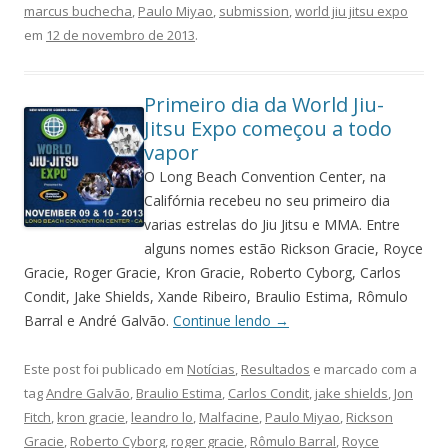
marcus buchecha
,
Paulo Miyao
,
submission
,
world jiu jitsu expo
em
12 de novembro de 2013
.
Primeiro dia da World Jiu-
Jitsu Expo começou a todo
vapor
O Long Beach Convention Center, na
Califórnia recebeu no seu primeiro dia
varias estrelas do Jiu Jitsu e MMA. Entre
alguns nomes estão Rickson Gracie, Royce
Gracie, Roger Gracie, Kron Gracie, Roberto Cyborg, Carlos
Condit, Jake Shields, Xande Ribeiro, Braulio Estima, Rômulo
Barral e André Galvão.
Continue lendo
→
Este post foi publicado em
Notícias
,
Resultados
e marcado com a
tag
Andre Galvão
,
Braulio Estima
,
Carlos Condit
,
jake shields
,
Jon
Fitch
,
kron gracie
,
leandro lo
,
Malfacine
,
Paulo Miyao
,
Rickson
Gracie
,
Roberto Cyborg
,
roger gracie
,
Rômulo Barral
,
Royce