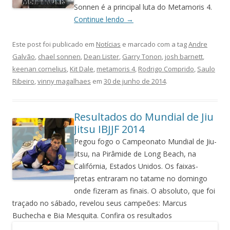
Sonnen é a principal luta do Metamoris 4.
Continue lendo
→
Este post foi publicado em
Notícias
e marcado com a tag
Andre
Galvão
,
chael sonnen
,
Dean Lister
,
Garry Tonon
,
josh barnett
,
keenan cornelius
,
Kit Dale
,
metamoris 4
,
Rodrigo Comprido
,
Saulo
Ribeiro
,
vinny magalhaes
em
30 de junho de 2014
.
Resultados do Mundial de Jiu
Jitsu IBJJF 2014
Pegou fogo o Campeonato Mundial de Jiu-
Jitsu, na Pirâmide de Long Beach, na
Califórnia, Estados Unidos. Os faixas-
pretas entraram no tatame no domingo
onde fizeram as finais. O absoluto, que foi
traçado no sábado, revelou seus campeões: Marcus
Buchecha e Bia Mesquita. Confira os resultados