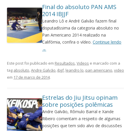
Final do absoluto PAN AMS
2014 IBJJF
Leandro Lô e André Galvão fazem final
disputadíssima da categoria absoluto no
Pan Americano 2014 realizado na
Califórnia, confira o vídeo.
Continue lendo
→
Este post foi publicado em
Resultados
,
Videos
e marcado com a
tag
absoluto
,
Andre Galvão
,
ibjjf
,
leandro lo
,
pan americano
,
video
em
17 de março de 2014
.
Estrelas do Jiu Jitsu opinam
sobre posições polêmicas
Andre Galvão, Rômulo Barral e Xande
Ribeiro comentam a respeito de algumas
posições que tem sido alvo de discussões