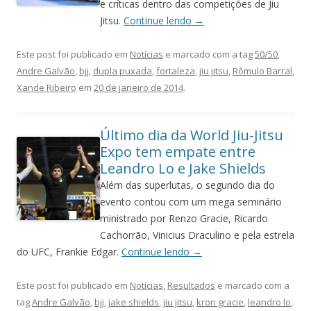
e críticas dentro das competições de Jiu
Jitsu.
Continue lendo
→
Este post foi publicado em
Notícias
e marcado com a tag
50/50
,
Andre Galvão
,
bjj
,
dupla puxada
,
fortaleza
,
jiu jitsu
,
Rômulo Barral
,
Xande Ribeiro
em
20 de janeiro de 2014
.
Último dia da World Jiu-Jitsu
Expo tem empate entre
Leandro Lo e Jake Shields
Além das superlutas, o segundo dia do
evento contou com um mega seminário
ministrado por Renzo Gracie, Ricardo
Cachorrão, Vinicius Draculino e pela estrela
do UFC, Frankie Edgar.
Continue lendo
→
Este post foi publicado em
Notícias
,
Resultados
e marcado com a
tag
Andre Galvão
,
bjj
,
jake shields
,
jiu jitsu
,
kron gracie
,
leandro lo
,