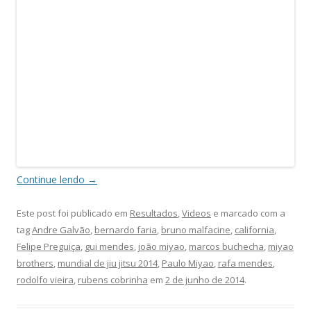
Continue lendo
→
Este post foi publicado em
Resultados
,
Videos
e marcado com a
tag
Andre Galvão
,
bernardo faria
,
bruno malfacine
,
california
,
Felipe Preguiça
,
gui mendes
,
joão miyao
,
marcos buchecha
,
miyao
brothers
,
mundial de jiu jitsu 2014
,
Paulo Miyao
,
rafa mendes
,
rodolfo vieira
,
rubens cobrinha
em
2 de junho de 2014
.