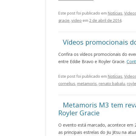
Este post foi publicado em
Notícias
,
Video
gracie
,
video
em
2 de abril de 2014
.
Vídeos promocionais d
Confira os vídeos promocionais do even
entre Eddie Bravo e Royler Gracie.
Cont
Este post foi publicado em
Notícias
,
Video
cornelius
,
metamoris
,
renato babalu
,
royle
Metamoris M3 tem reva
Royler Gracie
O evento está marcado, acontece em 
as principais estrelas do Jiu Jitsu na 