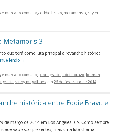
s
e marcado com a tag
eddie bravo
,
metamoris 3
,
royler
o Metamoris 3
to que terá como luta principal a revanche histórica
inue lendo
→
s
e marcado com a tag
clark gracie
,
eddie bravo
,
keenan
r gracie
,
vinny magalhaes
em
26 de fevereiro de 2014
.
nche histórica entre Eddie Bravo e
29 de março de 2014 em Los Angeles, CA. Como sempre
atualidade vão estar presentes, mas uma luta chama