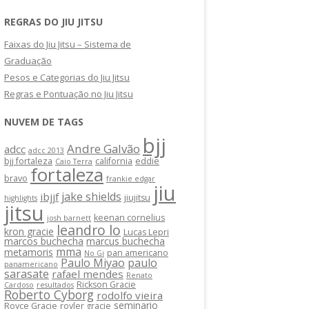
REGRAS DO JIU JITSU
Faixas do Jiu Jitsu – Sistema de
Graduação
Pesos e Categorias do Jiu Jitsu
Regras e Pontuação no Jiu Jitsu
NUVEM DE TAGS
bjj
Andre Galvão
adcc
adcc 2013
bjj fortaleza
california
eddie
Caio Terra
fortaleza
bravo
frankie edgar
jiu
jake shields
ibjjf
jiujitsu
highlights
jitsu
keenan cornelius
josh barnett
leandro lo
kron gracie
Lucas Lepri
marcos buchecha
marcus buchecha
mma
metamoris
pan americano
No Gi
Paulo Miyao
paulo
panamericano
sarasate
rafael mendes
Renato
Rickson Gracie
Cardoso
resultados
Roberto Cyborg
rodolfo vieira
seminario
Royce Gracie
royler gracie