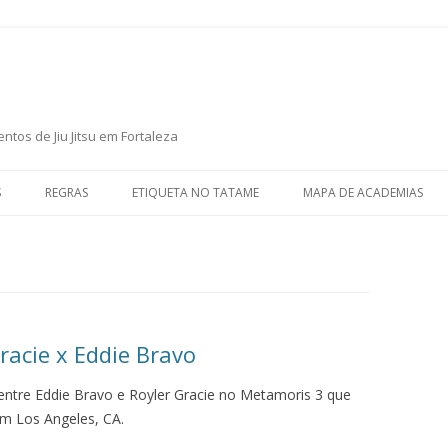
P
ntos de Jiu Jitsu em Fortaleza
S
REGRAS
ETIQUETA NO TATAME
MAPA DE ACADEMIAS
racie x Eddie Bravo
a entre Eddie Bravo e Royler Gracie no Metamoris 3 que
m Los Angeles, CA.