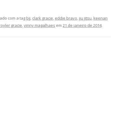
ado com a tag
bjj
,
clark gracie
,
eddie bravo
,
jiu jitsu
,
keenan
royler gracie
,
vinny magalhaes
em
21 de janeiro de 2014
.