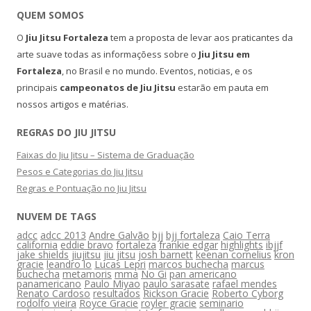
QUEM SOMOS
O
Jiu Jitsu Fortaleza
tem a proposta de levar aos praticantes da
arte suave todas as informaçõess sobre o
Jiu Jitsu em
Fortaleza
, no Brasil e no mundo. Eventos, noticias, e os
principais
campeonatos de Jiu Jitsu
estarão em pauta em
nossos artigos e matérias.
REGRAS DO JIU JITSU
Faixas do Jiu Jitsu – Sistema de Graduação
Pesos e Categorias do Jiu Jitsu
Regras e Pontuação no Jiu Jitsu
NUVEM DE TAGS
adcc
adcc 2013
Andre Galvão
bjj
bjj fortaleza
Caio Terra
california
eddie bravo
fortaleza
frankie edgar
highlights
ibjjf
jake shields
jiujitsu
jiu jitsu
josh barnett
keenan cornelius
kron
gracie
leandro lo
Lucas Lepri
marcos buchecha
marcus
buchecha
metamoris
mma
No Gi
pan americano
panamericano
Paulo Miyao
paulo sarasate
rafael mendes
Renato Cardoso
resultados
Rickson Gracie
Roberto Cyborg
rodolfo vieira
Royce Gracie
royler gracie
seminario