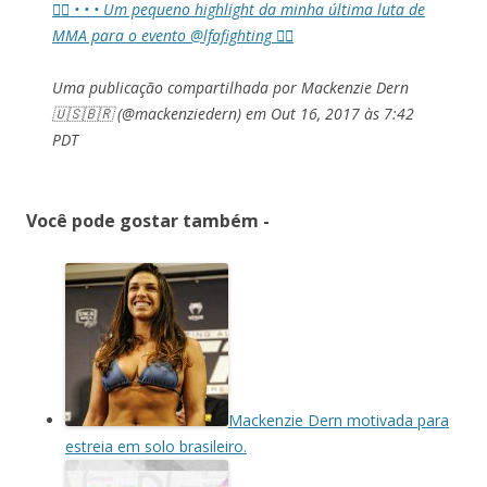
👌🏼 • • • Um pequeno highlight da minha última luta de
MMA para o evento @lfafighting 👌🏼
Uma publicação compartilhada por Mackenzie Dern
🇺🇸🇧🇷 (@mackenziedern) em
Out 16, 2017 às 7:42
PDT
Você pode gostar também -
Mackenzie Dern motivada para
estreia em solo brasileiro.