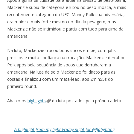
Após alguma dificuldade para atuar na divisão de peso-palha,
Mackenzie subiu de categoria e lutou no peso-mosca, a mais
recentemente categoria do UFC. Mandy Polk sua adversária,
era maior e mais forte mesmo no dia da pesagem, mas
Mackenzie não se intimidou e partiu com tudo para cima da
americana.
Na luta, Mackenzie trocou bons socos em pé, com jabs
precisos e muita confiança na trocação, Mackenzie derrubou
Polk após bela sequência de socos que derrubaram a
americana. Na luta de solo Mackenzie foi direto para as
costas e finalizou com um mata-leão, aos 2min55s do
primeiro round.
Abaixo os
highlights
da luta postados pela própria atleta
A highlight from my fight Friday night for @lfafighting