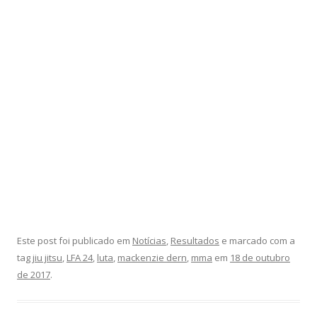
Este post foi publicado em
Notícias
,
Resultados
e marcado com a
tag
jiu jitsu
,
LFA 24
,
luta
,
mackenzie dern
,
mma
em
18 de outubro
de 2017
.