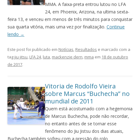
MMA. A faixa-preta entrou lutou no LFA
24, em Phoenix, Arizona, na ultima sexta-
feira 13, e venceu em menos de três minutos para conquistar
sua quarta vitória, mais uma vez por finalização.
Continue
lendo
→
Este post foi publicado em
Notícias
,
Resultados
e marcado com a
tag
jiu jitsu
,
LFA 24
,
luta
,
mackenzie dern
,
mma
em
18 de outubro
de 2017
.
Vitoria de Rodolfo Vieira
sobre Marcus “Buchecha” no
mundial de 2011
Quem está acostumado com a hegemonia
de Marcus Buchecha, pode não recordar,
no entanto antes de se tornar esse
fenômeno do Jiu Jistsu dos dias atuais,
Buchecha também sofreu com a pressão do rolo