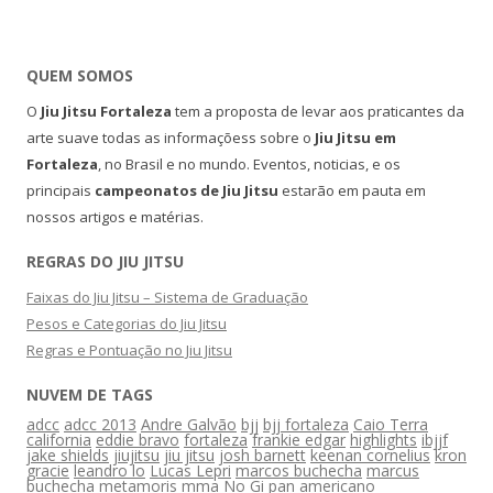
QUEM SOMOS
O
Jiu Jitsu Fortaleza
tem a proposta de levar aos praticantes da
arte suave todas as informaçõess sobre o
Jiu Jitsu em
Fortaleza
, no Brasil e no mundo. Eventos, noticias, e os
principais
campeonatos de Jiu Jitsu
estarão em pauta em
nossos artigos e matérias.
REGRAS DO JIU JITSU
Faixas do Jiu Jitsu – Sistema de Graduação
Pesos e Categorias do Jiu Jitsu
Regras e Pontuação no Jiu Jitsu
NUVEM DE TAGS
adcc
adcc 2013
Andre Galvão
bjj
bjj fortaleza
Caio Terra
california
eddie bravo
fortaleza
frankie edgar
highlights
ibjjf
jake shields
jiujitsu
jiu jitsu
josh barnett
keenan cornelius
kron
gracie
leandro lo
Lucas Lepri
marcos buchecha
marcus
buchecha
metamoris
mma
No Gi
pan americano