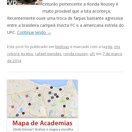
cinturão pertencente a Ronda Rousey é
muito provável que a luta aconteça.
Recentemente ouve uma troca de farpas bastante agressiva
entre a brasileira campeã Invicta FC e a americana estrela do
UFC.
Continue lendo
→
Este post foi publicado em
Notícias
e marcado com a tag
bjj
,
cris
cyborg
,
jiu jitsu
,
rafael mendes
,
ronda rousey
,
ufc
em
7 de março
de 2014
.