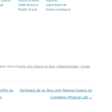
 Lisboa
histórica entre
maiores
al
Eddie Bravo e
esportistas de
Royler Gracie
todos os tempos
ado com a tag
bjj
,
cris cyborg
,
jiu jitsu
,
rafael mendes
,
ronda
elfor na
Seminário de Jiu Jitsu com Manoel Soares no
an
Complexo Physical Lab
→