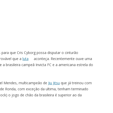
para que Cris Cyborg possa disputar o cinturão
rovável que a
luta
aconteça. Recentemente ouve uma
e a brasileira campeã Invicta FC e a americana estrela do
fael Mendes, multicampeão de
Jiu Jitsu
que já treinou com
s de Ronda, com exceção da ultima, tenham terminado
ck) o jogo de chão da brasileira é superior ao da