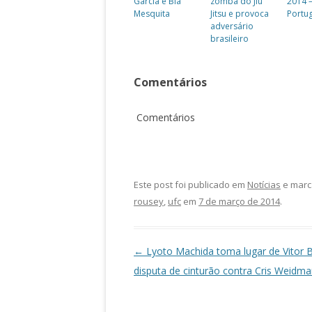
Garcia e Bia
zomba do Jiu
2014 –
Mesquita
Jitsu e provoca
Portug
adversário
brasileiro
Comentários
Comentários
Este post foi publicado em
Notícias
e marc
rousey
,
ufc
em
7 de março de 2014
.
Navegação de posts
←
Lyoto Machida toma lugar de Vitor B
disputa de cinturão contra Cris Weidm