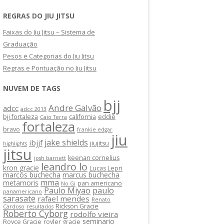
REGRAS DO JIU JITSU
Faixas do Jiu Jitsu – Sistema de
Graduação
Pesos e Categorias do Jiu Jitsu
Regras e Pontuação no Jiu Jitsu
NUVEM DE TAGS
bjj
Andre Galvão
adcc
adcc 2013
bjj fortaleza
california
eddie
Caio Terra
fortaleza
bravo
frankie edgar
jiu
jake shields
ibjjf
jiujitsu
highlights
jitsu
keenan cornelius
josh barnett
leandro lo
kron gracie
Lucas Lepri
marcos buchecha
marcus buchecha
mma
metamoris
pan americano
No Gi
Paulo Miyao
paulo
panamericano
sarasate
rafael mendes
Renato
Rickson Gracie
Cardoso
resultados
Roberto Cyborg
rodolfo vieira
seminario
Royce Gracie
royler gracie