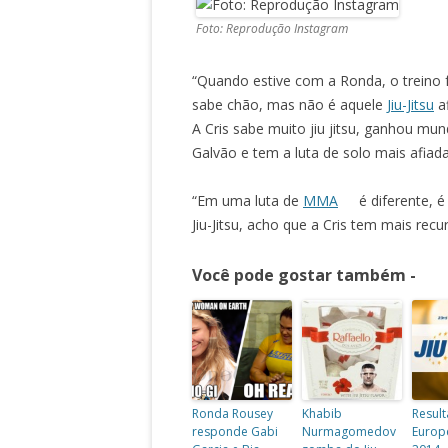
Foto: Reprodução Instagram
“Quando estive com a Ronda, o treino f
sabe chão, mas não é aquele
Jiu-Jitsu
af
A Cris sabe muito jiu jitsu, ganhou mu
Galvão e tem a luta de solo mais afiad
“Em uma luta de
MMA
é diferente, é
Jiu-Jitsu, acho que a Cris tem mais recu
Você pode gostar também -
Ronda Rousey
Khabib
Resul
responde Gabi
Nurmagomedov
Europe