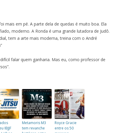
oi mais em pé. A parte dela de quedas é muito boa. Ela
iado, moderno. A Ronda é uma grande lutadora de Judô.
ndial, tem a arte mais moderna, treina com o André
a”
 difícil falar quem ganharia. Mas eu, como professor de
rsos”.
tados
Metamoris M3
Royce Gracie
u IBJJF
tem revanche
entre os 50