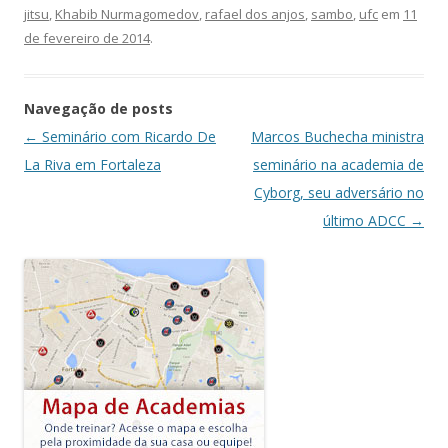
jitsu
,
Khabib Nurmagomedov
,
rafael dos anjos
,
sambo
,
ufc
em
11
de fevereiro de 2014
.
Navegação de posts
←
Seminário com Ricardo De
Marcos Buchecha ministra
La Riva em Fortaleza
seminário na academia de
Cyborg, seu adversário no
último ADCC
→