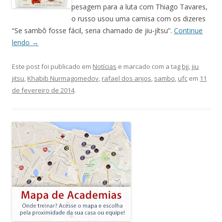
pesagem para a luta com Thiago Tavares,
o russo usou uma camisa com os dizeres
“Se sambô fosse fácil, seria chamado de jiu-jítsu”.
Continue
lendo
→
Este post foi publicado em
Notícias
e marcado com a tag
bjj
,
jiu
jitsu
,
Khabib Nurmagomedov
,
rafael dos anjos
,
sambo
,
ufc
em
11
de fevereiro de 2014
.