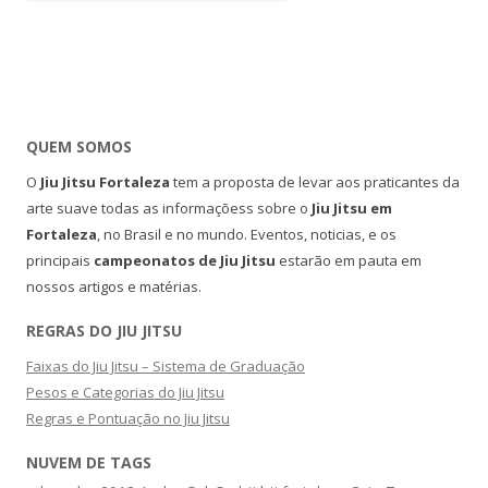
QUEM SOMOS
O
Jiu Jitsu Fortaleza
tem a proposta de levar aos praticantes da
arte suave todas as informaçõess sobre o
Jiu Jitsu em
Fortaleza
, no Brasil e no mundo. Eventos, noticias, e os
principais
campeonatos de Jiu Jitsu
estarão em pauta em
nossos artigos e matérias.
REGRAS DO JIU JITSU
Faixas do Jiu Jitsu – Sistema de Graduação
Pesos e Categorias do Jiu Jitsu
Regras e Pontuação no Jiu Jitsu
NUVEM DE TAGS