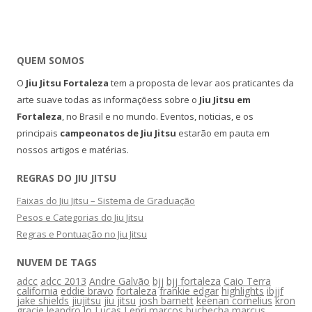
QUEM SOMOS
O
Jiu Jitsu Fortaleza
tem a proposta de levar aos praticantes da
arte suave todas as informaçõess sobre o
Jiu Jitsu em
Fortaleza
, no Brasil e no mundo. Eventos, noticias, e os
principais
campeonatos de Jiu Jitsu
estarão em pauta em
nossos artigos e matérias.
REGRAS DO JIU JITSU
Faixas do Jiu Jitsu – Sistema de Graduação
Pesos e Categorias do Jiu Jitsu
Regras e Pontuação no Jiu Jitsu
NUVEM DE TAGS
adcc
adcc 2013
Andre Galvão
bjj
bjj fortaleza
Caio Terra
california
eddie bravo
fortaleza
frankie edgar
highlights
ibjjf
jake shields
jiujitsu
jiu jitsu
josh barnett
keenan cornelius
kron
gracie
leandro lo
Lucas Lepri
marcos buchecha
marcus