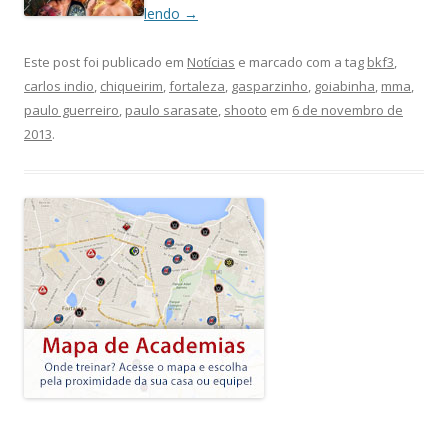
lendo
→
Este post foi publicado em
Notícias
e marcado com a tag
bkf3
,
carlos indio
,
chiqueirim
,
fortaleza
,
gasparzinho
,
goiabinha
,
mma
,
paulo guerreiro
,
paulo sarasate
,
shooto
em
6 de novembro de
2013
.