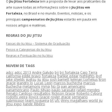
O
Jiu Jitsu Fortaleza
tem a proposta de levar aos praticantes da
arte suave todas as informaçõess sobre o
Jiu Jitsu em
Fortaleza
, no Brasil e no mundo. Eventos, noticias, e os
principais
campeonatos de Jiu Jitsu
estarão em pauta em
nossos artigos e matérias.
REGRAS DO JIU JITSU
Faixas do Jiu Jitsu – Sistema de Graduação
Pesos e Categorias do Jiu Jitsu
Regras e Pontuação no Jiu Jitsu
NUVEM DE TAGS
adcc
adcc 2013
Andre Galvão
bjj
bjj fortaleza
Caio Terra
california
eddie bravo
fortaleza
frankie edgar
highlights
ibjjf
jake shields
jiujitsu
jiu jitsu
josh barnett
keenan cornelius
kron
gracie
leandro lo
Lucas Lepri
marcos buchecha
marcus
buchecha
metamoris
mma
No Gi
pan americano
panamericano
Paulo Miyao
paulo sarasate
rafael mendes
Renato Cardoso
resultados
Rickson Gracie
Roberto Cyborg
rodolfo vieira
Royce Gracie
royler gracie
seminario
submission
team nogueira
trt
ufc
vinny magalhaes
world jiu
jitsu expo
Xande Ribeiro