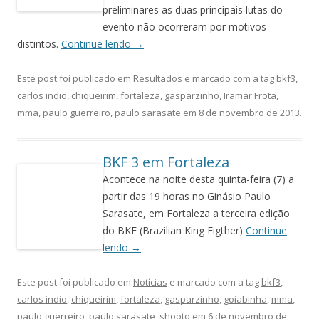
preliminares as duas principais lutas do
evento não ocorreram por motivos
distintos.
Continue lendo
→
Este post foi publicado em
Resultados
e marcado com a tag
bkf3
,
carlos indio
,
chiqueirim
,
fortaleza
,
gasparzinho
,
Iramar Frota
,
mma
,
paulo guerreiro
,
paulo sarasate
em
8 de novembro de 2013
.
BKF 3 em Fortaleza
Acontece na noite desta quinta-feira (7) a
partir das 19 horas no Ginásio Paulo
Sarasate, em Fortaleza a terceira edição
do BKF (Brazilian King Figther)
Continue
lendo
→
Este post foi publicado em
Notícias
e marcado com a tag
bkf3
,
carlos indio
,
chiqueirim
,
fortaleza
,
gasparzinho
,
goiabinha
,
mma
,
paulo guerreiro
,
paulo sarasate
,
shooto
em
6 de novembro de