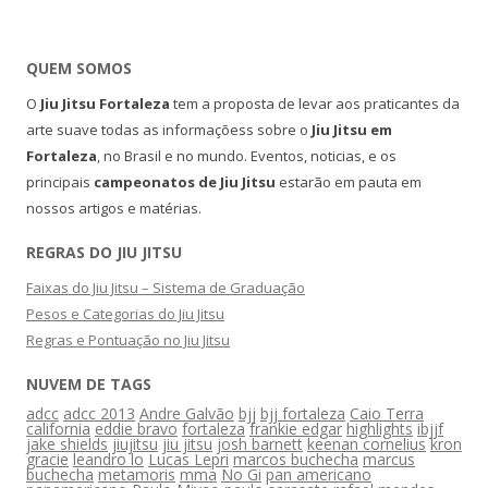
QUEM SOMOS
O
Jiu Jitsu Fortaleza
tem a proposta de levar aos praticantes da
arte suave todas as informaçõess sobre o
Jiu Jitsu em
Fortaleza
, no Brasil e no mundo. Eventos, noticias, e os
principais
campeonatos de Jiu Jitsu
estarão em pauta em
nossos artigos e matérias.
REGRAS DO JIU JITSU
Faixas do Jiu Jitsu – Sistema de Graduação
Pesos e Categorias do Jiu Jitsu
Regras e Pontuação no Jiu Jitsu
NUVEM DE TAGS
adcc
adcc 2013
Andre Galvão
bjj
bjj fortaleza
Caio Terra
california
eddie bravo
fortaleza
frankie edgar
highlights
ibjjf
jake shields
jiujitsu
jiu jitsu
josh barnett
keenan cornelius
kron
gracie
leandro lo
Lucas Lepri
marcos buchecha
marcus
buchecha
metamoris
mma
No Gi
pan americano