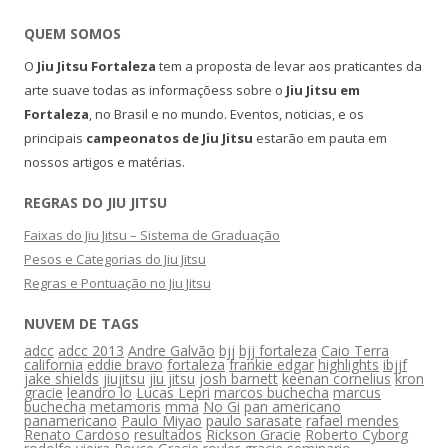
QUEM SOMOS
O
Jiu Jitsu Fortaleza
tem a proposta de levar aos praticantes da
arte suave todas as informaçõess sobre o
Jiu Jitsu em
Fortaleza
, no Brasil e no mundo. Eventos, noticias, e os
principais
campeonatos de Jiu Jitsu
estarão em pauta em
nossos artigos e matérias.
REGRAS DO JIU JITSU
Faixas do Jiu Jitsu – Sistema de Graduação
Pesos e Categorias do Jiu Jitsu
Regras e Pontuação no Jiu Jitsu
NUVEM DE TAGS
adcc
adcc 2013
Andre Galvão
bjj
bjj fortaleza
Caio Terra
california
eddie bravo
fortaleza
frankie edgar
highlights
ibjjf
jake shields
jiujitsu
jiu jitsu
josh barnett
keenan cornelius
kron
gracie
leandro lo
Lucas Lepri
marcos buchecha
marcus
buchecha
metamoris
mma
No Gi
pan americano
panamericano
Paulo Miyao
paulo sarasate
rafael mendes
Renato Cardoso
resultados
Rickson Gracie
Roberto Cyborg