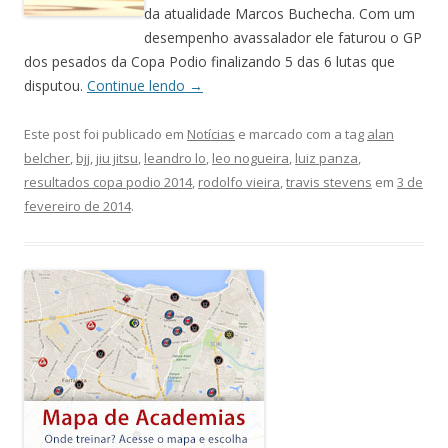
da atualidade Marcos Buchecha. Com um
desempenho avassalador ele faturou o GP
dos pesados da Copa Podio finalizando 5 das 6 lutas que
disputou.
Continue lendo
→
Este post foi publicado em
Notícias
e marcado com a tag
alan
belcher
,
bjj
,
jiu jitsu
,
leandro lo
,
leo nogueira
,
luiz panza
,
resultados copa podio 2014
,
rodolfo vieira
,
travis stevens
em
3 de
fevereiro de 2014
.