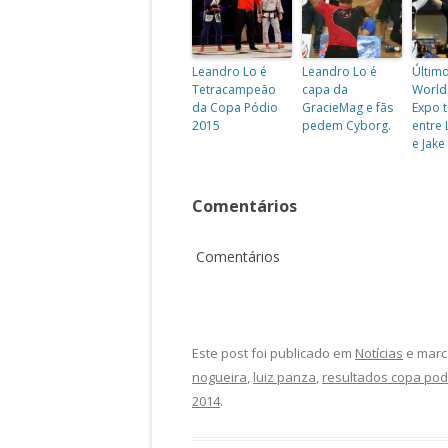
Leandro Lo é
Leandro Lo é
Último
Tetracampeão
capa da
World 
da Copa Pódio
GracieMag e fãs
Expo 
2015
pedem Cyborg.
entre
e Jake
Comentários
Comentários
Este post foi publicado em
Notícias
e marc
nogueira
,
luiz panza
,
resultados copa pod
2014
.