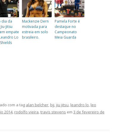
 dia da
Mackenzie Dern
Pamela Forte é
Jiu-Jitsu
motivada para
destaque no
tem empate
estreia em solo
Campeonato
 Leandro Lo
brasileiro.
Meia Guarda
 Shields
ado com a tag
alan belcher
,
bjj
,
jiu jitsu
,
leandro lo
,
leo
io 2014
,
rodolfo vieira
,
travis stevens
em
3 de fevereiro de