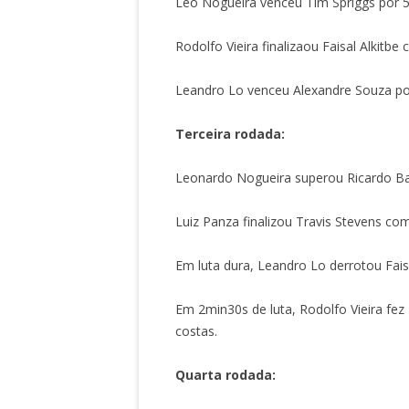
Léo Nogueira venceu Tim Spriggs por 
Rodolfo Vieira finalizaou Faisal Alkit
Leandro Lo venceu Alexandre Souza po
Terceira rodada:
Leonardo Nogueira superou Ricardo Ba
Luiz Panza finalizou Travis Stevens co
Em luta dura, Leandro Lo derrotou Fai
Em 2min30s de luta, Rodolfo Vieira fez 
costas.
Quarta rodada: