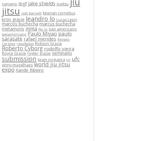
jiu
jake shields
ibjjf
jiujitsu
highlights
jitsu
keenan cornelius
josh barnett
leandro lo
kron gracie
Lucas Lepri
marcos buchecha
marcus buchecha
mma
metamoris
pan americano
No Gi
Paulo Miyao
paulo
panamericano
sarasate
rafael mendes
Renato
Rickson Gracie
Cardoso
resultados
Roberto Cyborg
rodolfo vieira
seminario
Royce Gracie
royler gracie
submission
ufc
team nogueira
trt
world jiu jitsu
vinny magalhaes
expo
Xande Ribeiro