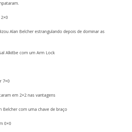
mpataram.
 2×0
lizou Alan Belcher estrangulando depois de dominar as
isal Alkitbe com um Arm Lock
r 7×0
taram em 2×2 nas vantagens
lan Belcher com uma chave de braço
em 0×0