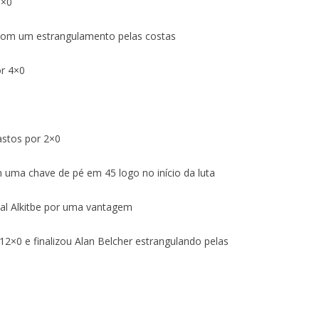
5×0
be com um estrangulamento pelas costas
r 4×0
stos por 2×0
m uma chave de pé em 45 logo no início da luta
sal Alkitbe por uma vantagem
12×0 e finalizou Alan Belcher estrangulando pelas