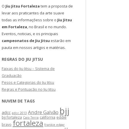
O
Jiu Jitsu Fortaleza
tem a proposta de
levar aos praticantes da arte suave
todas as informaçõess sobre o
Jiu Jitsu
em Fortaleza
, no Brasil e no mundo.
Eventos, noticias, e os principais
campeonatos de Jiu Jitsu
estarão em
pauta em nossos artigos e matérias.
REGRAS DO JIU JITSU
Faixas do Jiu Jitsu – Sistema de
Graduação
Pesos e Categorias do Jiu Jitsu
Regras e Pontuação no Jiu Jitsu
NUVEM DE TAGS
bjj
Andre Galvão
adcc
adcc 2013
bjj fortaleza
california
eddie
Caio Terra
fortaleza
bravo
frankie edgar