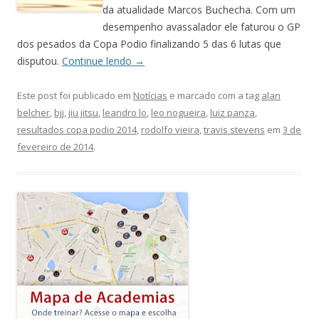
da atualidade Marcos Buchecha. Com um
desempenho avassalador ele faturou o GP
dos pesados da Copa Podio finalizando 5 das 6 lutas que
disputou.
Continue lendo
→
Este post foi publicado em
Notícias
e marcado com a tag
alan
belcher
,
bjj
,
jiu jitsu
,
leandro lo
,
leo nogueira
,
luiz panza
,
resultados copa podio 2014
,
rodolfo vieira
,
travis stevens
em
3 de
fevereiro de 2014
.